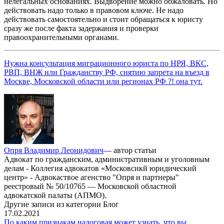
нелегальных основаниях. Выдворение можно обжаловать. Но
действовать надо только в правовом ключе. Не надо
действовать самостоятельно и стоит обращаться к юристу
сразу же после факта задержания и проверки
правоохранительными органами.
Нужна консультация миграционного юриста по НРЯ, ВКС,
РВП, ВНЖ или Гражданству РФ, снятию запрета на въезд в
Москве, Московской области или регионах РФ ?! она тут.
Опря Владимир Леонидович
— автор статьи
Адвокат по гражданским, административным и уголовным
делам - Коллегия адвокатов «Московсикй юридический
центр» - Адвокаствое агенство "Опря и партнеры"
реестровый № 50/10765 — Московской областной
адвокатской палаты (АПМО).
Другие записи из категории Блог
17.02.2021
По каким признакам налоговая может узнать, что вы