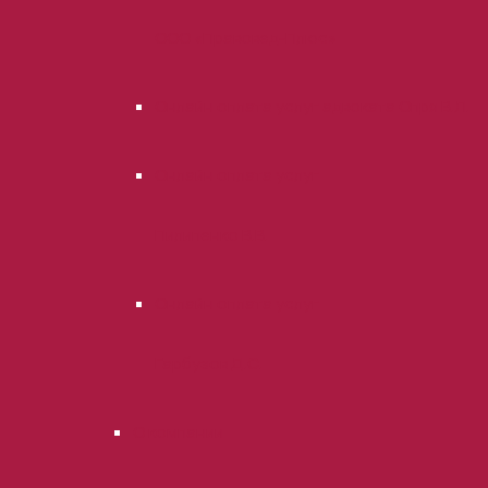
ООО «Правовед-Плюс»
Онлайн оплата услуг адвоката Опря В.Л.
Онлайн оплата услуг
Пилипенко В.В.
Онлайн оплата услуг
Гарбузов Д.С.
О компании