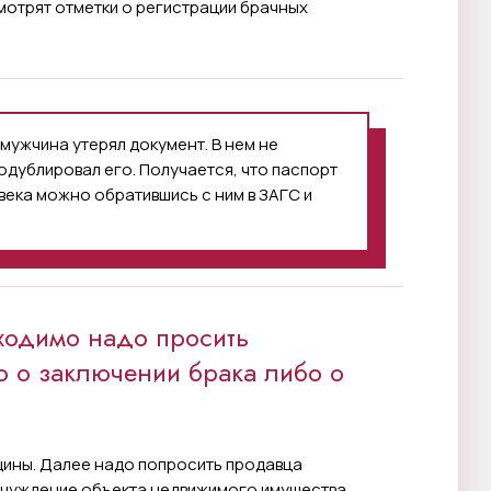
мотрят отметки о регистрации брачных
мужчина утерял документ. В нем не
одублировал его. Получается, что паспорт
века можно обратившись с ним в ЗАГС и
ходимо надо просить
о о заключении брака либо о
ины. Далее надо попросить продавца
тчуждение объекта недвижимого имущества.