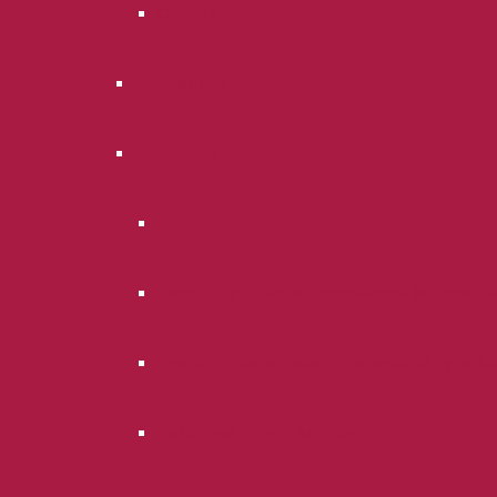
Отзывы
Портфолио
Полезное
Блог
Законодательство Российской Федераци
Руководства по самостоятельной судебн
Районные суды г. Москвы.