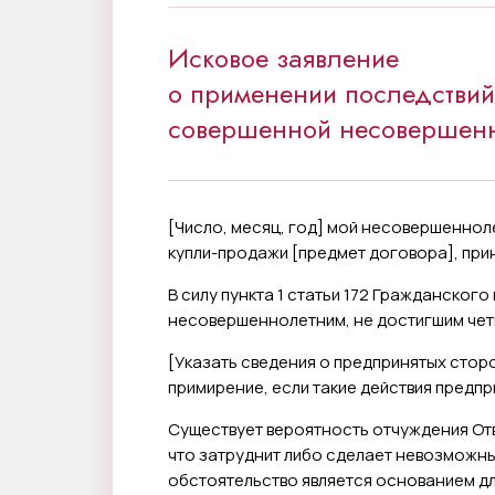
Исковое заявление
о применении последствий
совершенной несовершен
[
Число, месяц, год
] мой несовершенноле
купли-продажи [
предмет договора
], пр
В силу пункта 1 статьи 172 Гражданског
несовершеннолетним, не достигшим чет
[
Указать
сведения о предпринятых стор
примирение, если такие действия предп
Существует вероятность отчуждения От
что затруднит либо сделает невозможн
обстоятельство является основанием дл