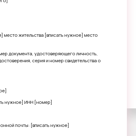
его
]
я
] место жительства [
вписать нужное
] место
омер документа, удостоверяющего личность,
достоверения, серия и номер свидетельства о
ое
]
ть нужное
] ИНН [
номер
]
ронной почты: [
вписать нужное
]