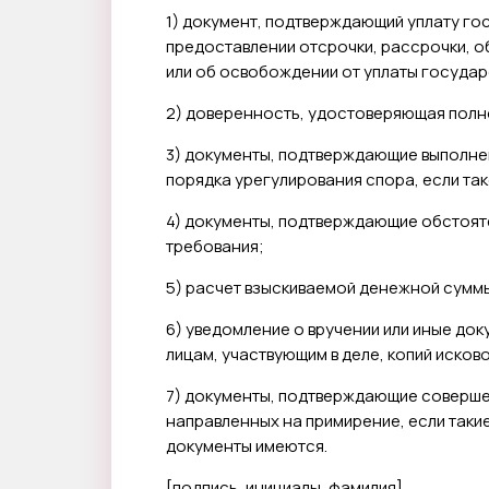
1) документ, подтверждающий уплату го
предоставлении отсрочки, рассрочки, 
или об освобождении от уплаты госуда
2) доверенность, удостоверяющая полн
3) документы, подтверждающие выполн
порядка урегулирования спора, если та
4) документы, подтверждающие обстояте
требования;
5) расчет взыскиваемой денежной сумм
6) уведомление о вручении или иные до
лицам, участвующим в деле, копий исков
7) документы, подтверждающие соверше
направленных на примирение, если таки
документы имеются.
[
подпись, инициалы, фамилия
]