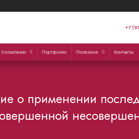
+7 (9
О компании
Портфолио
Полезное
Контакты
ние о применении послед
совершенной несоверше