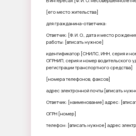
В интересах [
Ф. И. О. несовершеннолетн
[
его место жительства
]
для гражданина-ответчика:
Ответчик: [
Ф. И. О., дата и место рождени
работы: [
вписать нужное
]
идентификатор [
СНИЛС, ИНН, серия и н
ОГРНИП, серия и номер водительского у
регистрации транспортного средства
]
[
номера телефонов, факсов]
адрес электронной почты [
вписать нужн
Ответчик: [
наименование
] адрес: [
вписа
ОГРН [
номер
]
телефон: [
вписать нужное
] адрес элект