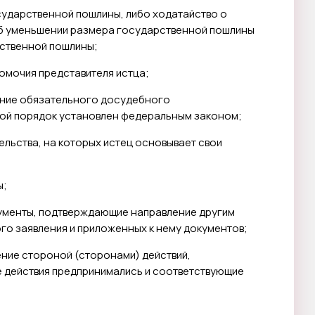
сударственной пошлины, либо ходатайство о
об уменьшении размера государственной пошлины
рственной пошлины;
омочия представителя истца;
ение обязательного досудебного
кой порядок установлен федеральным законом;
льства, на которых истец основывает свои
ы;
кументы, подтверждающие направление другим
ого заявления и приложенных к нему документов;
ние стороной (сторонами) действий,
е действия предпринимались и соответствующие