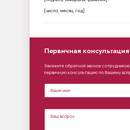
[
число, месяц, год
]
Первичная консультация 
Закажите обратной звонок сотрудников 
первичную консультацию по Вашему воп