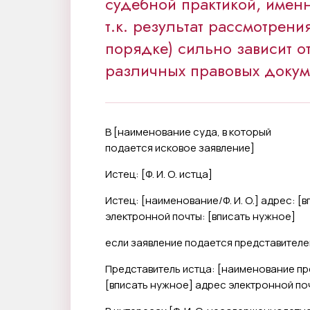
судебной практикой, имен
т.к. результат рассмотрен
порядке) сильно зависит о
различных правовых докум
В [
наименование суда, в который
подается исковое заявление
]
Истец: [
Ф. И. О. истца
]
Истец: [
наименование/Ф. И. О.
] адрес: [
в
электронной почты: [
вписать нужное
]
если заявление подается представителе
Представитель истца: [
наименование пр
[
вписать нужное
] адрес электронной поч