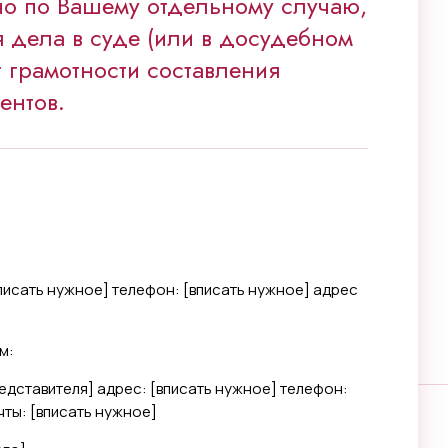
но по Вашему отдельному случаю,
ия дела в суде (или в досудебном
т грамотности составления
ентов.
писать нужное
] телефон: [
вписать нужное
] адрес
м:
едставителя
] адрес: [
вписать нужное
] телефон:
ты: [
вписать нужное
]