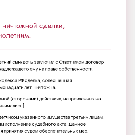
 ничтожной сделки,
нолетним.
тний сын/дочь заключил с Ответчиком договор
инадлежащего ему на праве собственности.
о кодекса РФ сделка, совершенная
ырнадцати лет, ничтожна.
оной (сторонами) действиях, направленных на
ринимались
].
ветчиком указанного имущества третьим лицам,
ым исполнение судебного акта. Данное
я принятия судом обеспечительных мер.