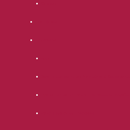
Отзывы
Портфолио
Полезное
Блог
Законодательство Российской Федераци
Руководства по самостоятельной судебн
Районные суды г. Москвы.