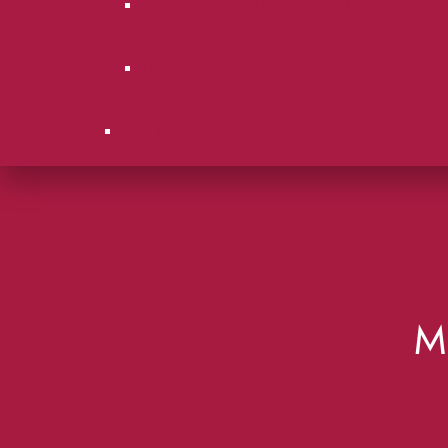
Городские суды Московской области.
Образцы документов
Контакты
М