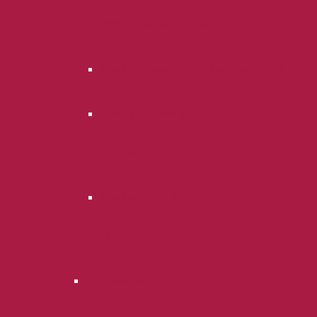
ООО «Правовед-Плюс»
Онлайн оплата услуг адвоката Опря В.Л.
Онлайн оплата услуг
Пилипенко В.В.
Онлайн оплата услуг
Гарбузов Д.С.
О компании