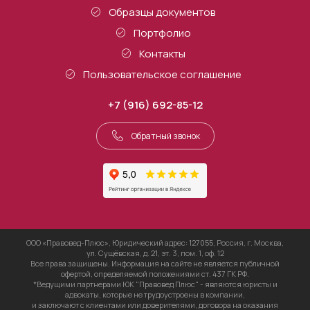
Образцы документов
Портфолио
Контакты
Пользовательское соглашение
+7 (916) 692-85-12
Обратный звонок
ООО «Правовед-Плюс», Юридический адрес: 127055, Россия, г. Москва,
ул. Сущёвская, д. 21, эт. 3, пом. 1, оф. 12
Все права защищены. Информация на сайте не является публичной
офертой, определяемой положениями ст. 437 ГК РФ.
*Ведущими партнерами ЮК "Правовед Плюс" - являются юристы и
адвокаты, которые не трудоустроены в компании,
и заключают с клиентами или доверителями, договора на оказания