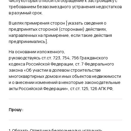
числу которых относится обращение к застройщику с
требованием безвозмездного устранения недостатков
в разумный срок.
В целях примирения сторон [
указать сведения о
предпринятых стороной (сторонами) действиях,
направленных на примирение, если такие действия
предпринимались
].
На основании изложенного,
руководствуясь ст.ст. 723, 754, 756 Гражданского
кодекса Российской Федерации, ст. 7 Федерального
закона «Об участии в долевом строительстве
многоквартирных домов и иных объектов недвижимости
и о внесении изменений в некоторые законодательные
акты Российской Федерации», ст.ст. 125, 126 АПК РФ,
Прошу:
1. Обязать Ответчика безвозмездно устранить