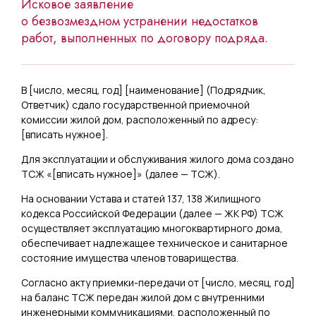
Исковое заявление
о безвозмездном устранении недостатков
работ, выполненных по договору подряда.
В [
число, месяц, год
] [
наименование
] (Подрядчик,
Ответчик) сдало государственной приемочной
комиссии жилой дом, расположенный по адресу:
[
вписать нужное
].
Для эксплуатации и обслуживания жилого дома создано
ТСЖ «[
вписать нужное
]» (далее — ТСЖ).
На основании Устава и статей 137, 138 Жилищного
кодекса Российской Федерации (далее — ЖК РФ) ТСЖ
осуществляет эксплуатацию многоквартирного дома,
обеспечивает надлежащее техническое и санитарное
состояние имущества членов товарищества.
Согласно акту приемки-передачи от [
число, месяц, год
]
на баланс ТСЖ передан жилой дом с внутренними
инженерными коммуникациями, расположенный по