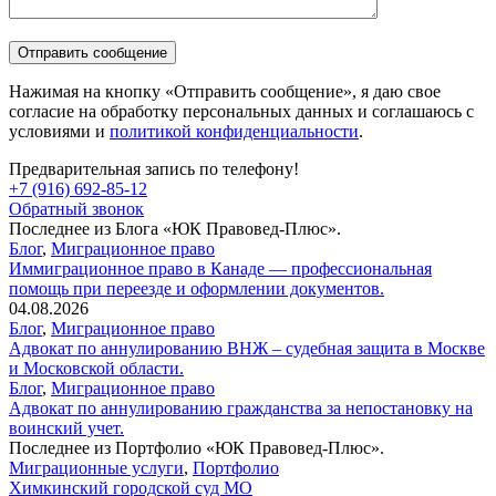
Нажимая на кнопку «Отправить сообщение», я даю свое
согласие на обработку персональных данных и соглашаюсь с
условиями и
политикой конфиденциальности
.
Предварительная запись по телефону!
+7 (916) 692-85-12
Обратный звонок
Последнее из Блога «ЮК Правовед-Плюс».
Блог
,
Миграционное право
Иммиграционное право в Канаде — профессиональная
помощь при переезде и оформлении документов.
04.08.2026
Блог
,
Миграционное право
Адвокат по аннулированию ВНЖ – судебная защита в Москве
и Московской области.
Блог
,
Миграционное право
Адвокат по аннулированию гражданства за непостановку на
воинский учет.
Последнее из Портфолио «ЮК Правовед-Плюс».
Миграционные услуги
,
Портфолио
Химкинский городской суд МО