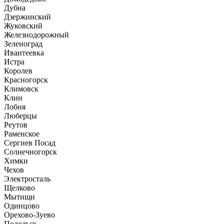
Дубна
Дзержинский
Жуковский
Железнодорожный
Зеленоград
Ивантеевка
Истра
Королев
Красногорск
Климовск
Клин
Лобня
Люберцы
Реутов
Раменское
Сергиев Посад
Солнечногорск
Химки
Чехов
Электросталь
Щелково
Мытищи
Одинцово
Орехово-Зуево
Подольск