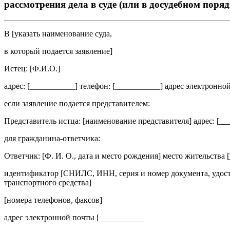
рассмотрения дела в суде (или в досудебном поря
В [
указать наименование суда,
в который подается заявление
]
Истец: [
Ф.И.О.
]
адрес: [
___________
] телефон: [
___________
] адрес электронной
если заявление подается представителем:
Представитель истца: [
наименование представителя
] адрес: [
__
для гражданина-ответчика:
Ответчик: [
Ф. И. О., дата и место рождения
] место жительства [
идентификатор [
СНИЛС, ИНН, серия и номер документа, удост
транспортного средства
]
[
номера телефонов, факсов]
адрес электронной почты [
___________