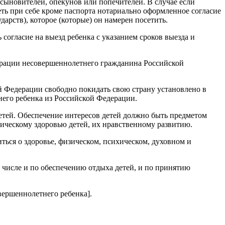
сыновителей, опекунов или попечителей. В случае если
ь при себе кроме паспорта нотариально оформленное согласие
арств), которое (которые) он намерен посетить.
огласие на выезд ребенка с указанием сроков выезда и
едерации несовершеннолетнего гражданина Российской
ой Федерации свободно покидать свою страну установлено в
него ребенка из Российской Федерации.
детей. Обеспечение интересов детей должно быть предметом
ическому здоровью детей, их нравственному развитию.
иться о здоровье, физическом, психическом, духовном и
м числе и по обеспечению отдыха детей, и по принятию
овершеннолетнего ребенка
].