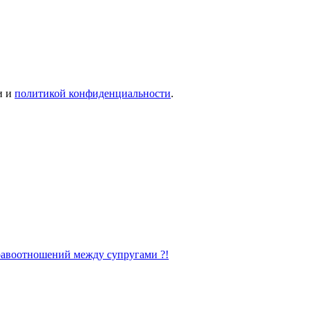
и и
политикой конфиденциальности
.
равоотношений между супругами ?!