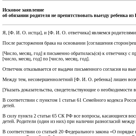
Исковое заявление
об обязании родителя не препятствовать выезду ребенка из
Я, [
Ф. И. О. истца
], и [
Ф. И. О. ответчика
] являемся родителям
После расторжения брака на основании [
соглашения сторон/ре
[
Число, месяц, год
] я письменно обратилась(ся) к ответчику с 
[
число, месяц, год
] по [
число, месяц, год
].
Ответчик отказывается от выдачи письменного согласия на вы
Между тем, несовершеннолетний [
Ф. И. О. ребенка
] лишен воз
[
Указать доказательства, свидетельствующие о необходимости 
В соответствии с пунктом 1 статьи 61 Семейного кодекса Рос
детей.
В силу пункта 2 статьи 65 СК РФ все вопросы, касающиеся вос
детей. Родители (один из них) при наличии разногласий между 
В соответствии со статьей 20 Федерального закона «О порядк