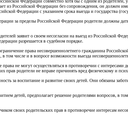
оссийской Федерации совместно хотя бы с одним из родителей, у
т из Российской Федерации без сопровождения, он должен имет
йской Федерации с указанием срока выезда и государства (госуд
ации за пределы Российской Федерации родители должны дать с
 родителей заявит о своем несогласии на выезд из Российской Ф
едерации разрешается в судебном порядке.
то ограничение права несовершеннолетнего гражданина Российск
, в том числе и в вопросе возможности выезда несовершеннолет
ие права не могут осуществляться в противоречии с интересами 
их прав родители не вправе причинять вред физическому и псих
ность за воспитание и развитие своих детей. Они обязаны забот
витием детей, предполагает решение родителями вопросов, в то
тчиком своих родительских прав в противоречие интересам нес