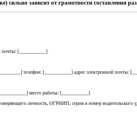
дке) сильно зависит от грамотности составления 
 почты: [
___________
]
_________
] телефон: [
___________
] адрес электронной почты: [
__
___________
] место работы: [
___________
]
оверяющего личность, ОГРНИП, серия и номер водительского удо