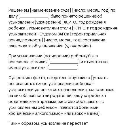
Решением [
наименование суда
] [
число, месяц, год
] по
делу [
___________
] было принято решение об
усыновлении (удочерении) [
Ф. И. О., год рождения
ребенка
]. Усыновителями стали [
Ф. И. О. и год рождения
усыновителей
]. Отделом ЗАГСа [
территориальная
принадлежность
] [
число, месяц, год
] составлена
запись акта об усыновлении (удочерении).
При усыновлении (удочерении) ребенку была
присвоена фамилия [
___________
] и отчество по
имени усыновителя [
___________
].
Существуют факты, свидетельствующие о [
указать
основания к отмене усыновления ребенка —
усыновители уклоняются от выполнения возложенных
на них обязанностей родителей, злоупотребляют
родительскими правами, жестоко обращаются с
усыновленным ребенком, являются больными
хроническим алкоголизмом или наркоманией
].
Таким образом, усыновление перестает