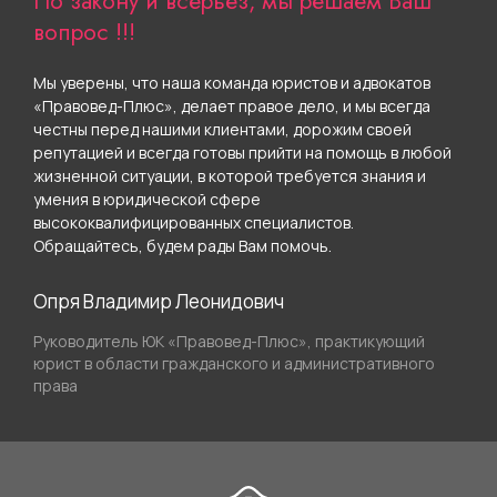
По закону и всерьез, мы решаем Ваш
вопрос !!!
Мы уверены, что наша команда юристов и адвокатов
«Правовед-Плюс», делает правое дело, и мы всегда
честны перед нашими клиентами, дорожим своей
репутацией и всегда готовы прийти на помощь в любой
жизненной ситуации, в которой требуется знания и
умения в юридической сфере
высококвалифицированных специалистов.
Обращайтесь, будем рады Вам помочь.
Опря Владимир Леонидович
Руководитель ЮК «Правовед-Плюс», практикующий
юрист в области гражданского и административного
права