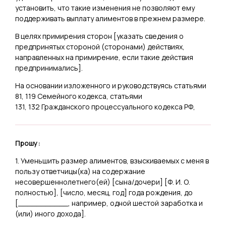
установить, что такие изменения не позволяют ему
поддерживать выплату алиментов в прежнем размере.
В целях примирения сторон [
указать сведения о
предпринятых стороной (сторонами) действиях,
направленных на примирение, если такие действия
предпринимались
].
На основании изложенного и руководствуясь статьями
81, 119 Семейного кодекса, статьями
131, 132 Гражданского процессуального кодекса РФ,
Прошу:
1. Уменьшить размер алиментов, взыскиваемых с меня в
пользу ответчицы(ка) на содержание
несовершеннолетнего(ей) [
сына/дочери
] [
Ф. И. О.
полностью
], [
число, месяц, год
] года рождения, до
[
___________, например, одной шестой заработка и
(или) иного дохода
].