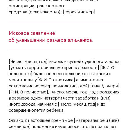
регистрации транспортного
средства (если известно): [
серия и номер
]
Исковое заявление
об уменьшении размера алиментов.
[
Число, месяц, год
] мировым судьей судебного участка
[
указать территориальную принадлежность
] [
Ф. И. О.
полностью
] было вынесено решение о взыскании с
меня в пользу [
Ф. И. О. ответчика
] алиментов на
содержание несовершеннолетнего(ей) [
сына/дочери
]
[
Ф. И. О. полностью
], [
число, месяц, год
] года рождения,
в размере одной четверти части заработка и (или)
иного дохода, начиная с [
число, месяц, год
] и до
совершеннолетия ребенка.
Однако, в настоящее время мое [
материальное и (или)
семейное
] положение изменилось, что не позволяет