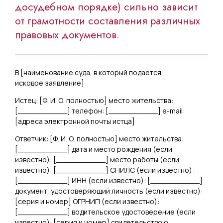
досудебном порядке) сильно зависит
от грамотности составления различных
правовых документов.
В [
наименование суда, в который подается
исковое заявление
]
Истец: [
Ф. И. О. полностью
] место жительства:
[
___________
] телефон: [
___________
] e-mail:
[
адреса электронной почты истца
]
Ответчик: [
Ф. И. О. полностью
] место жительства:
[
___________
] дата и место рождения (если
известно): [
___________
] место работы (если
известно): [
___________
] СНИЛС (если известно):
[
___________
] ИНН (если известно): [
___________
]
документ, удостоверяющий личность (если известно):
[
серия и номер
] ОГРНИП (если известно):
[
___________
] водительское удостоверение (если
известно): [
серия и номер
] свидетельство о