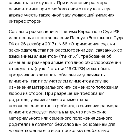
алименты, от их уплаты. При изменении размера
алиментов или при освобождении от их уплаты суд
вправе учесть также иной заслуживающий внимания
интерес сторон.
Согласно разъяснениям Пленума Верховного Суда РФ,
изложенным в постановлении Пленума Верховного Суда
РФ от 26 декабря 2017 г. N 56 «О применении судами
законодательства при рассмотрении дел, связанных со
взысканием алиментов» (пункт 57), требование об
изменении размера алиментов либо об освобождении
от их уплаты (пункт 1 статьи 119 СК РФ) может быть
предъявлено как лицом, обязанным уплачивать
алименты, так и получателем алиментов в случае
изменения материального или семейного положения
любой из сторон. При разрешении требования
родителя, уплачивающего алименты на
несовершеннолетнего ребенка, о снижении размера
алиментов следует иметь в виду, что изменение
материального или семейного положения данного
родителя не является безусловным основанием для
удовлетворения его иска, поскольку необходимо