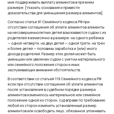
мне поддерживать выплату алиментов в прежнем
размере. [
Указать основания и привести
доказательства для уменьшения размера алиментов
].
Согласно статье 81 Семейного кодекса РФ при
отсутствии соглашения об уплате алиментов алименты
на несовершеннолетних детей взыскиваются судом с их
родителей ежемесячно в размере: на одного ребенка
— одной четверти, на двух детей — одной трети, на трех
и более детей — половины заработка и (или) иного
дохода родителей. Размер этих долей может быть
уменьшен или увеличен судом с учетом материального
или семейного положения сторон и иных
заслуживающих внимания обстоятельств.
В соответствии со статьей 119 Семейного кодекса РФ
если при отсутствии соглашения об уплате алиментов
после установления в судебном порядке размера
алиментов изменилось материальное или семейное
положение одной из сторон, суд вправе по требованию
любой из сторон изменить установленный размер
алиментов или освободить лицо, обязанное уплачивать