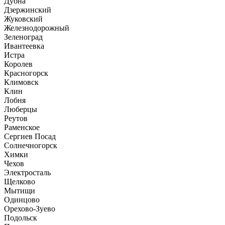
Дубна
Дзержинский
Жуковский
Железнодорожный
Зеленоград
Ивантеевка
Истра
Королев
Красногорск
Климовск
Клин
Лобня
Люберцы
Реутов
Раменское
Сергиев Посад
Солнечногорск
Химки
Чехов
Электросталь
Щелково
Мытищи
Одинцово
Орехово-Зуево
Подольск