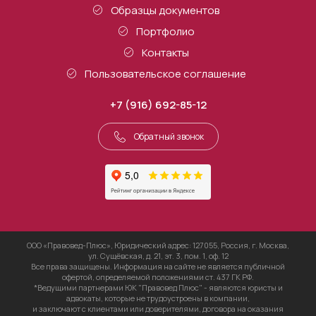
Образцы документов
Портфолио
Контакты
Пользовательское соглашение
+7 (916) 692-85-12
Обратный звонок
ООО «Правовед-Плюс», Юридический адрес: 127055, Россия, г. Москва,
ул. Сущёвская, д. 21, эт. 3, пом. 1, оф. 12
Все права защищены. Информация на сайте не является публичной
офертой, определяемой положениями ст. 437 ГК РФ.
*Ведущими партнерами ЮК "Правовед Плюс" - являются юристы и
адвокаты, которые не трудоустроены в компании,
и заключают с клиентами или доверителями, договора на оказания