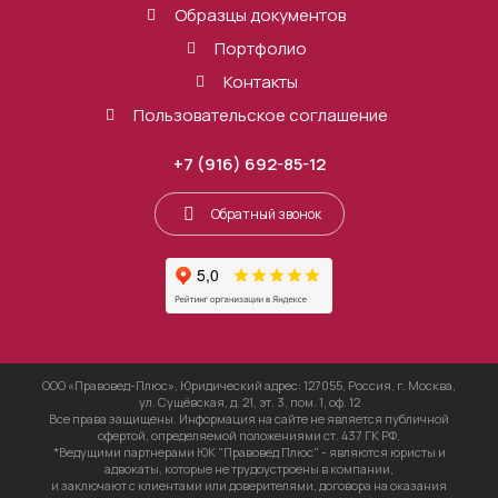
Образцы документов
Портфолио
Контакты
Пользовательское соглашение
+7 (916) 692-85-12
Обратный звонок
ООО «Правовед-Плюс», Юридический адрес: 127055, Россия, г. Москва,
ул. Сущёвская, д. 21, эт. 3, пом. 1, оф. 12
Все права защищены. Информация на сайте не является публичной
офертой, определяемой положениями ст. 437 ГК РФ.
*Ведущими партнерами ЮК "Правовед Плюс" - являются юристы и
адвокаты, которые не трудоустроены в компании,
и заключают с клиентами или доверителями, договора на оказания