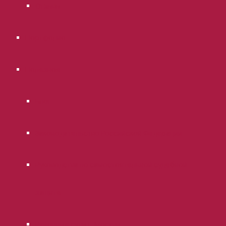
Отзывы
Портфолио
Полезное
Блог
Законодательство Российской Федерации
Руководства по самостоятельной судебной
защите
Районные суды г. Москвы.