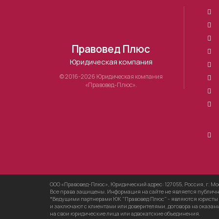
Правовед Плюс
Юридическая компания
© 2016-2026 Юридическая компания
«Правовед-Плюс».
ООО «Правовед-Плюс», Юридический адрес: 127055, Россия, г. Москва,
Все права защищены. Информация на сайте не является публично
*Ведущими партнерами ЮК "Правовед Плюс" - являются юристы и
и заключают с клиентами или доверителями, договора на оказа
на свои юридические лица или адвокатские объединения.