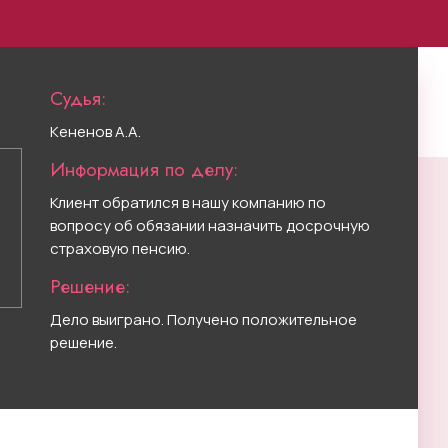
Судья:
Кененов А.А.
Информация по делу:
Клиент обратился в нашу компанию по
вопросу об обязании назначить досрочную
страховую пенсию.
Решение:
Дело выиграно. Получено положительное
решение.