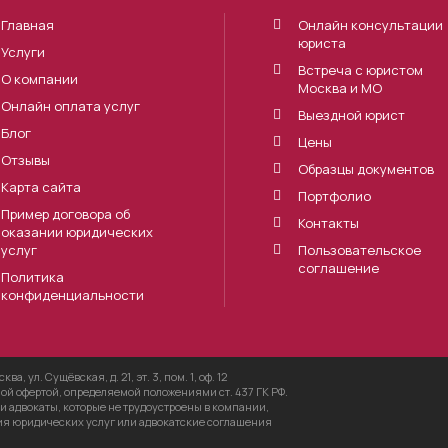
Главная
Онлайн консультации
юриста
Услуги
Встреча с юристом
О компании
Москва и МО
Онлайн оплата услуг
Выездной юрист
Блог
Цены
Отзывы
Образцы документов
Карта сайта
Портфолио
Пример договора об
Контакты
оказании юридических
услуг
Пользовательское
соглашение
Политика
конфиденциальности
 ул. Сущёвская, д. 21, эт. 3, пом. 1, оф. 12
й офертой, определяемой положениями ст. 437 ГК РФ.
 адвокаты, которые не трудоустроены в компании,
ния юридических услуг или адвокатские соглашения