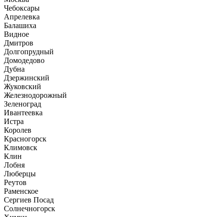
Чебоксары
Апрелевка
Балашиха
Видное
Дмитров
Долгопрудный
Домодедово
Дубна
Дзержинский
Жуковский
Железнодорожный
Зеленоград
Ивантеевка
Истра
Королев
Красногорск
Климовск
Клин
Лобня
Люберцы
Реутов
Раменское
Сергиев Посад
Солнечногорск