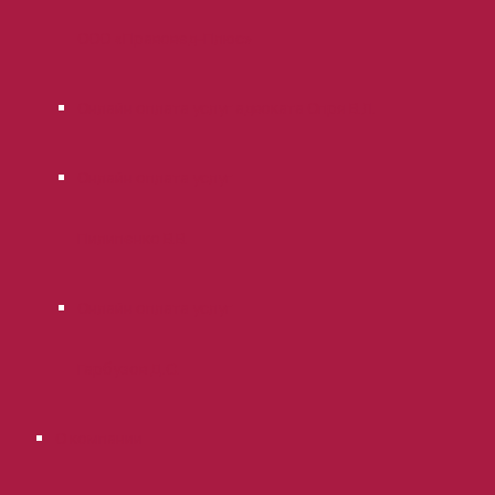
ООО «Правовед-Плюс»
Онлайн оплата услуг адвоката Опря В.Л.
Онлайн оплата услуг
Пилипенко В.В.
Онлайн оплата услуг
Гарбузов Д.С.
О компании