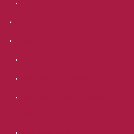
Отзывы
Портфолио
Полезное
Блог
Законодательство Российской Федерации
Руководства по самостоятельной судебной
защите
Районные суды г. Москвы.