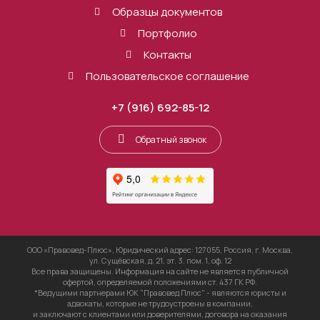
Образцы документов
Портфолио
Контакты
Пользовательское соглашение
+7 (916) 692-85-12
Обратный звонок
ООО «Правовед-Плюс», Юридический адрес: 127055, Россия, г. Москва,
ул. Сущёвская, д. 21, эт. 3, пом. 1, оф. 12
Все права защищены. Информация на сайте не является публичной
офертой, определяемой положениями ст. 437 ГК РФ.
*Ведущими партнерами ЮК "Правовед Плюс" - являются юристы и
адвокаты, которые не трудоустроены в компании,
и заключают с клиентами или доверителями, договора на оказания