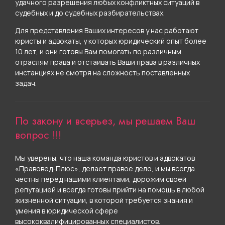
удачного разрешения любых конфликтных ситуаций в
судебных и до судебных разбирательствах.
Для представления Ваших интересов у нас работают
юристы и адвокаты, у которых юридический опыт более
10 лет, и они готовы Вам помогать по различным
отраслям права и отстаивать Ваши права в различных
инстанциях не смотря на сложность поставленных
задач.
По закону и всерьез, мы решаем Ваш
вопрос !!!
Мы уверены, что наша команда юристов и адвокатов
«Правовед-Плюс», делает правое дело, и мы всегда
честны перед нашими клиентами, дорожим своей
репутацией и всегда готовы прийти на помощь в любой
жизненной ситуации, в которой требуется знания и
умения в юридической сфере
высококвалифицированных специалистов.