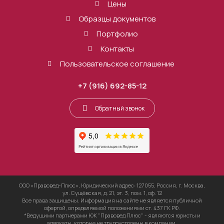
Цены
Образцы документов
Портфолио
Контакты
Пользовательское соглашение
+7 (916) 692-85-12
Обратный звонок
ООО «Правовед-Плюс», Юридический адрес: 127055, Россия, г. Москва,
ул. Сущёвская, д. 21, эт. 3, пом. 1, оф. 12
Все права защищены. Информация на сайте не является публичной
офертой, определяемой положениями ст. 437 ГК РФ.
*Ведущими партнерами ЮК "Правовед Плюс" - являются юристы и
адвокаты, которые не трудоустроены в компании,