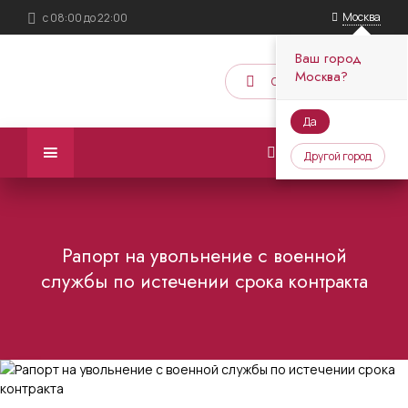
Москва
с 08:00 до 22:00
Ваш город
Москва?
Обратный звонок
Да
Другой город
Рапорт на увольнение с военной
службы по истечении срока контракта