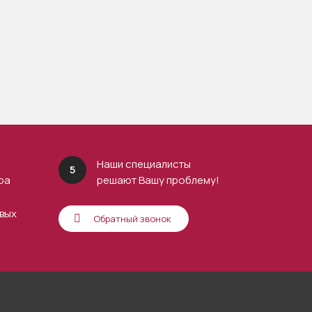
Наши специалисты
5
ра
решают Вашу проблему!
вых
Обратный звонок