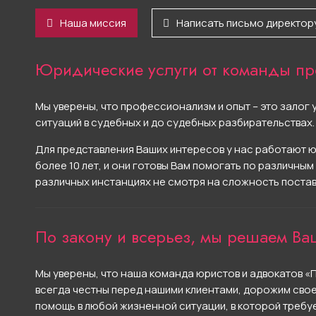
Наша миссия
Написать письмо директор
Юридические услуги от команды пр
Мы уверены, что профессионализм и опыт – это зало
ситуаций в судебных и до судебных разбирательствах.
Для представления Ваших интересов у нас работают ю
более 10 лет, и они готовы Вам помогать по различным
различных инстанциях не смотря на сложность постав
По закону и всерьез, мы решаем Ваш
Мы уверены, что наша команда юристов и адвокатов «
всегда честны перед нашими клиентами, дорожим своей
помощь в любой жизненной ситуации, в которой требу