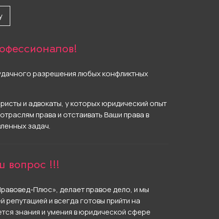
у
офессионалов!
г удачного разрешения любых конфликтных
ристы и адвокаты, у которых юридический опыт
 отраслям права и отстаивать Ваши права в
ленных задач.
 вопрос !!!
Правовед-Плюс», делает правое дело, и мы
 репутацией и всегда готовы прийти на
ется знания и умения в юридической сфере