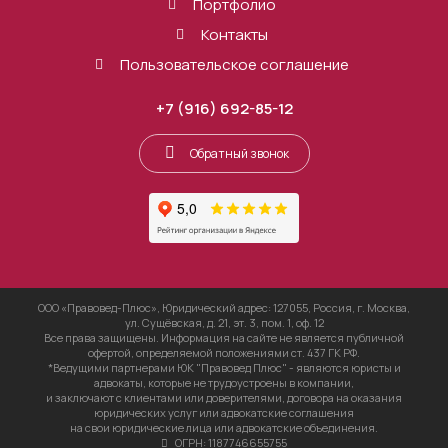
Портфолио
Контакты
Пользовательское соглашение
+7 (916) 692-85-12
Обратный звонок
ООО «Правовед-Плюс», Юридический адрес: 127055, Россия, г. Москва,
ул. Сущёвская, д. 21, эт. 3, пом. 1, оф. 12
Все права защищены. Информация на сайте не является публичной
офертой, определяемой положениями ст. 437 ГК РФ.
*Ведущими партнерами ЮК "Правовед Плюс" - являются юристы и
адвокаты, которые не трудоустроены в компании,
и заключают с клиентами или доверителями, договора на оказания
юридических услуг или адвокатские соглашения
на свои юридические лица или адвокатские объединения.
ОГРН: 1187746655755