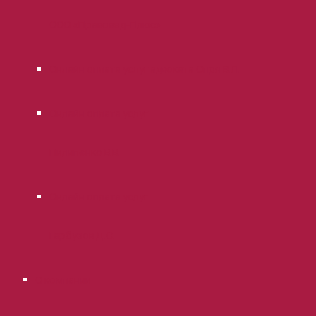
ООО «Правовед-Плюс»
Онлайн оплата услуг адвоката Опря В.Л.
Онлайн оплата услуг
Пилипенко В.В.
Онлайн оплата услуг
Гарбузов Д.С.
О компании