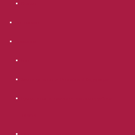
Отзывы
Портфолио
Полезное
Блог
Законодательство Российской Федерации
Руководства по самостоятельной судебной
защите
Районные суды г. Москвы.