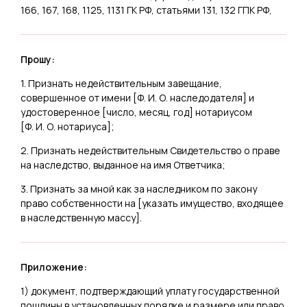
166, 167, 168, 1125, 1131 ГК РФ, статьями 131, 132 ГПК РФ,
Прошу:
1. Признать недействительным завещание,
совершенное от имени [
Ф. И. О. наследодателя
] и
удостоверенное [
число, месяц, год
] нотариусом
[
Ф. И. О. нотариуса
];
2. Признать недействительным Свидетельство о праве
на наследство, выданное на имя Ответчика;
3. Признать за мной как за наследником по закону
право собственности на [
указать имущество, входящее
в наследственную массу
].
Приложение:
1) документ, подтверждающий уплату государственной
пошлины в установленных порядке и размере или право