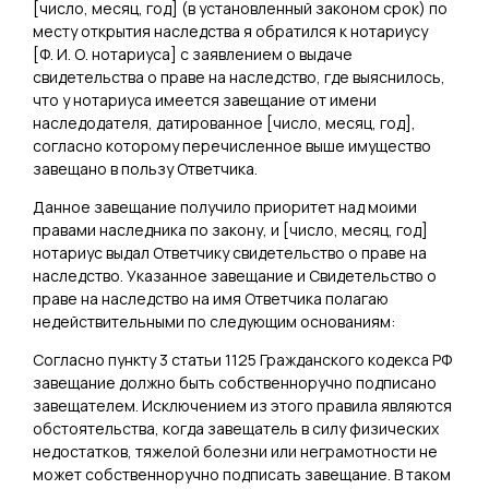
[
число, месяц, год
] (в установленный законом срок) по
месту открытия наследства я обратился к нотариусу
[
Ф. И. О. нотариуса
] с заявлением о выдаче
свидетельства о праве на наследство, где выяснилось,
что у нотариуса имеется завещание от имени
наследодателя, датированное [
число, месяц, год
],
согласно которому перечисленное выше имущество
завещано в пользу Ответчика.
Данное завещание получило приоритет над моими
правами наследника по закону, и [
число, месяц, год
]
нотариус выдал Ответчику свидетельство о праве на
наследство. Указанное завещание и Свидетельство о
праве на наследство на имя Ответчика полагаю
недействительными по следующим основаниям:
Согласно пункту 3 статьи 1125 Гражданского кодекса РФ
завещание должно быть собственноручно подписано
завещателем. Исключением из этого правила являются
обстоятельства, когда завещатель в силу физических
недостатков, тяжелой болезни или неграмотности не
может собственноручно подписать завещание. В таком