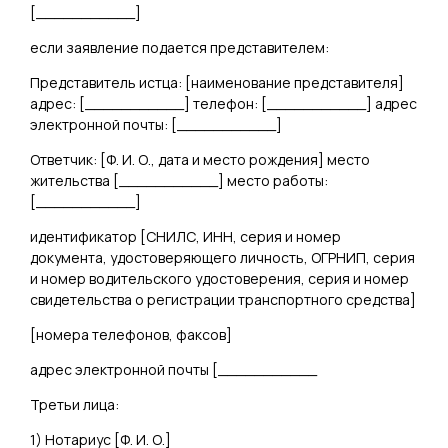
[
___________
]
если заявление подается представителем:
Представитель истца: [
наименование представителя
]
адрес: [
___________
] телефон: [
___________
] адрес
электронной почты: [
___________
]
Ответчик: [
Ф. И. О., дата и место рождения
] место
жительства [
___________
] место работы:
[
___________
]
идентификатор [
СНИЛС, ИНН, серия и номер
документа, удостоверяющего личность, ОГРНИП, серия
и номер водительского удостоверения, серия и номер
свидетельства о регистрации транспортного средства
]
[
номера телефонов, факсов]
адрес электронной почты [
___________
Третьи лица:
1) Нотариус [
Ф. И. О.
]