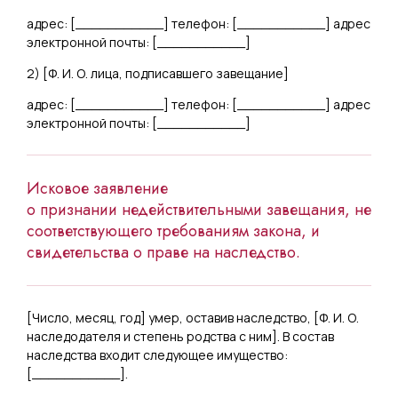
адрес: [
___________
] телефон: [
___________
] адрес
электронной почты: [
___________
]
2) [
Ф. И. О. лица, подписавшего завещание
]
адрес: [
___________
] телефон: [
___________
] адрес
электронной почты: [
___________
]
Исковое заявление
о признании недействительными завещания, не
соответствующего требованиям закона, и
свидетельства о праве на наследство.
[
Число, месяц, год
] умер, оставив наследство, [
Ф. И. О.
наследодателя и степень родства с ним
]. В состав
наследства входит следующее имущество:
[
___________
].