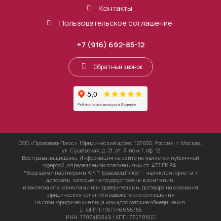
Контакты
Пользовательское соглашение
+7 (916) 692-85-12
Обратный звонок
ООО «Правовед-Плюс», Юридический адрес: 127055, Россия, г. Москва,
ул. Сущёвская, д. 21, эт. 3, пом. 1, оф. 12
Все права защищены. Информация на сайте не является публичной
офертой, определяемой положениями ст. 437 ГК РФ.
*Ведущими партнерами ЮК "Правовед Плюс" - являются юристы и
адвокаты, которые не трудоустроены в компании,
и заключают с клиентами или доверителями, договора на оказания
юридических услуг или адвокатские соглашения
на свои юридические лица или адвокатские объединения.
ОГРН: 1187746655755
ИНН: 7707416849 / КПП: 770701001