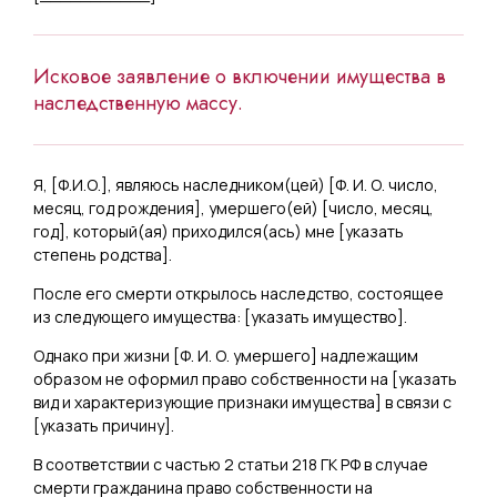
Исковое заявление о включении имущества в
наследственную массу.
Я, [
Ф.И.О.
], являюсь наследником(цей) [
Ф. И. О. число,
месяц, год рождения
], умершего(ей) [
число, месяц,
год
], который(ая) приходился(ась) мне [
указать
степень родства
].
После его смерти открылось наследство, состоящее
из следующего имущества: [
указать имущество
].
Однако при жизни [
Ф. И. О. умершего
] надлежащим
образом не оформил право собственности на [
указать
вид и характеризующие признаки имущества
] в связи с
[
указать причину
].
В соответствии с частью 2 статьи 218 ГК РФ в случае
смерти гражданина право собственности на