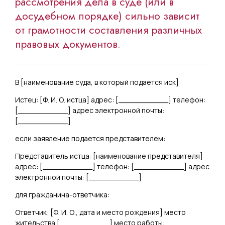
рассмотрения дела в суде (или в
досудебном порядке) сильно зависит
от грамотности составления различных
правовых документов.
В [
наименование суда, в который подается иск
]
Истец: [
Ф. И. О. истца
] адрес: [
___________
] телефон:
[
___________
] адрес электронной почты:
[
___________
]
если заявление подается представителем:
Представитель истца: [
наименование представителя
]
адрес: [
___________
] телефон: [
___________
] адрес
электронной почты: [
___________
]
для гражданина-ответчика:
Ответчик: [
Ф. И. О., дата и место рождения
] место
жительства [
___________
] место работы: