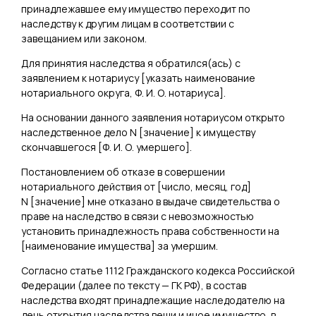
принадлежавшее ему имущество переходит по
наследству к другим лицам в соответствии с
завещанием или законом.
Для принятия наследства я обратился(ась) с
заявлением к нотариусу [
указать наименование
нотариального округа, Ф. И. О. нотариуса
].
На основании данного заявления нотариусом открыто
наследственное дело N [
значение
] к имуществу
скончавшегося [
Ф. И. О. умершего
].
Постановлением об отказе в совершении
нотариального действия от [
число, месяц, год
]
N [
значение
] мне отказано в выдаче свидетельства о
праве на наследство в связи с невозможностью
установить принадлежность права собственности на
[
наименование имущества
] за умершим.
Согласно статье 1112 Гражданского кодекса Российской
Федерации (далее по тексту — ГК РФ), в состав
наследства входят принадлежащие наследодателю на
день открытия наследства вещи и иное имущество, в