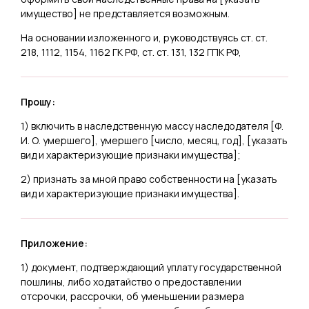
имущество
] не представляется возможным.
На основании изложенного и, руководствуясь ст. ст.
218, 1112, 1154, 1162 ГК РФ, ст. ст. 131, 132 ГПК РФ,
Прошу:
1) включить в наследственную массу наследодателя [
Ф.
И. О. умершего
], умершего [
число, месяц, год
], [
указать
вид и характеризующие признаки имущества
];
2) признать за мной право собственности на [
указать
вид и характеризующие признаки имущества
].
Приложение:
1) документ, подтверждающий уплату государственной
пошлины, либо ходатайство о предоставлении
отсрочки, рассрочки, об уменьшении размера