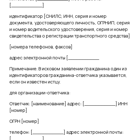
[
___________
]
идентификатор [
СНИЛС, ИНН, серия и номер
документа, удостоверяющего личность, ОГРНИП, серия
и номер водительского удостоверения, серия и номер
свидетельства о регистрации транспортного средства
]
[
номера телефонов, факсов]
адрес электронной почты [
___________
Примечание. В исковом заявлении гражданина один из
идентификаторов гражданина-ответчика указывается,
если он известен истцу.
для организации-ответчика:
Ответчик: [
наименование
] адрес: [
___________
] ИНН
[
номер
]
ОГРН [
номер
]
телефон: [
___________
] адрес электронной почты:
[
___________
]