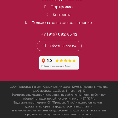
Портфолио
Контакты
Пользовательское соглашение
+7 (916) 692-85-12
Обратный звонок
ООО «Правовед-Плюс», Юридический адрес: 127055, Россия, г. Москва,
ул. Сущёвская, д. 21, эт. 3, пом. 1, оф. 12
Все права защищены. Информация на сайте не является публичной
офертой, определяемой положениями ст. 437 ГК РФ.
*Ведущими партнерами ЮК "Правовед Плюс" - являются юристы и
адвокаты, которые не трудоустроены в компании,
и заключают с клиентами или доверителями, договора на оказания
юридических услуг или адвокатские соглашения