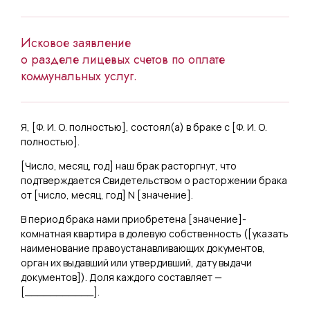
Исковое заявление
о разделе лицевых счетов по оплате
коммунальных услуг.
Я, [
Ф. И. О. полностью
], состоял(а) в браке с [
Ф. И. О.
полностью
].
[
Число, месяц, год
] наш брак расторгнут, что
подтверждается Свидетельством о расторжении брака
от [
число, месяц, год
] N [
значение
].
В период брака нами приобретена [
значение
]-
комнатная квартира в долевую собственность ([
указать
наименование правоустанавливающих документов,
орган их выдавший или утвердивший, дату выдачи
документов
]). Доля каждого составляет —
[
___________
].