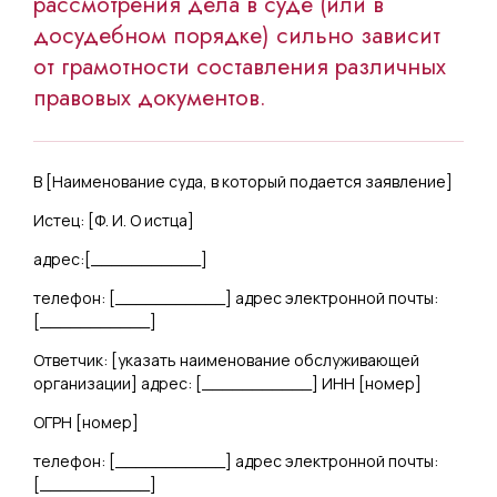
рассмотрения дела в суде (или в
досудебном порядке) сильно зависит
от грамотности составления различных
правовых документов.
В [
Наименование суда, в который подается заявление
]
Истец: [
Ф. И. О истца
]
адрес:[
___________
]
телефон: [
___________
] адрес электронной почты:
[
___________
]
Ответчик: [
указать наименование обслуживающей
организации
] адрес: [
___________
] ИНН [
номер
]
ОГРН [
номер
]
телефон: [
___________
] адрес электронной почты:
[
___________
]