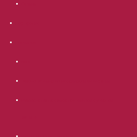
Отзывы
Портфолио
Полезное
Блог
Законодательство Российской Федерации
Руководства по самостоятельной судебной
защите
Районные суды г. Москвы.