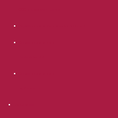
ООО «Правовед-Плюс»
Онлайн оплата услуг адвоката Опря В.Л.
Онлайн оплата услуг
Пилипенко В.В.
Онлайн оплата услуг
Гарбузов Д.С.
О компании