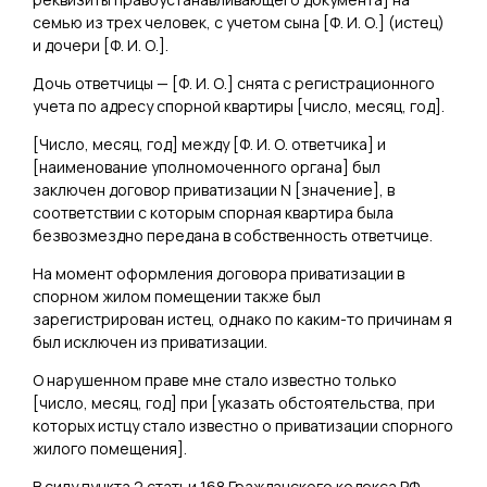
семью из трех человек, с учетом сына [
Ф. И. О.
] (истец)
и дочери [
Ф. И. О.
].
Дочь ответчицы — [
Ф. И. О.
] снята с регистрационного
учета по адресу спорной квартиры [
число, месяц, год
].
[
Число, месяц, год
] между [
Ф. И. О. ответчика
] и
[
наименование уполномоченного органа
] был
заключен договор приватизации N [
значение
], в
соответствии с которым спорная квартира была
безвозмездно передана в собственность ответчице.
На момент оформления договора приватизации в
спорном жилом помещении также был
зарегистрирован истец, однако по каким-то причинам я
был исключен из приватизации.
О нарушенном праве мне стало известно только
[
число, месяц, год
] при [
указать обстоятельства, при
которых истцу стало известно о приватизации спорного
жилого помещения
].
В силу пункта 2 статьи 168 Гражданского кодекса РФ