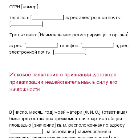
ОГРН [
номер
]
телефон: [
___________
] адрес электронной почты:
[
___________
]
Третье лицо: [
Наименование регистрирующего органа
]
адрес: [
___________
] телефон: [
___________
] адрес
электронной почты: [
___________
]
Исковое заявление о признании договора
приватизации недействительным в силу его
ничтожности.
В [
число, месяц, год
] моей матери [
Ф. И. О.
] (ответчица)
была предоставлена трехкомнатная квартира общей
площадью [
значение
] кв. м, расположенная по адресу:
[
___________
], на основании [
наименование и
реквизиты правоустанавливающего документа
] на