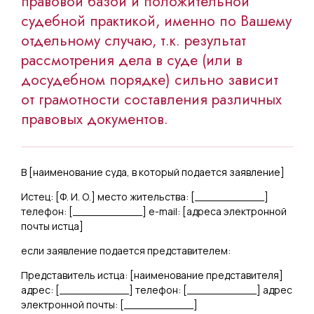
правовой базой и положительной
судебной практикой, именно по Вашему
отдельному случаю, т.к. результат
рассмотрения дела в суде (или в
досудебном порядке) сильно зависит
от грамотности составления различных
правовых документов.
В [
наименование суда, в который подается заявление
]
Истец: [
Ф. И. О.
] место жительства: [
___________
]
телефон: [
___________
] e-mail: [
адреса электронной
почты истца
]
если заявление подается представителем:
Представитель истца: [
наименование представителя
]
адрес: [
___________
] телефон: [
___________
] адрес
электронной почты: [
___________
]