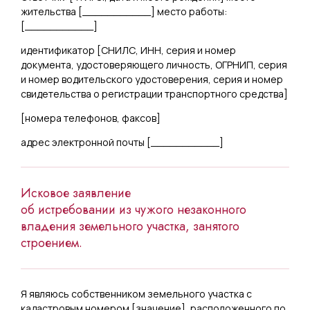
жительства [
___________
] место работы:
[
___________
]
идентификатор [
СНИЛС, ИНН, серия и номер
документа, удостоверяющего личность, ОГРНИП, серия
и номер водительского удостоверения, серия и номер
свидетельства о регистрации транспортного средства
]
[
номера телефонов, факсов]
адрес электронной почты [
___________]
Исковое заявление
об истребовании из чужого незаконного
владения земельного участка, занятого
строением.
Я являюсь собственником земельного участка с
кадастровым номером [
значение
], расположенного по