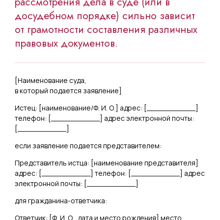
рассмотрения дела в суде (или в
досудебном порядке) сильно зависит
от грамотности составления различных
правовых документов.
[
Наименование суда,
в который подается заявление
]
Истец: [
наименование/Ф. И. О.
] адрес: [
___________
]
телефон: [
___________
] адрес электронной почты:
[
___________
]
если заявление подается представителем:
Представитель истца: [
наименование представителя
]
адрес: [
___________
] телефон: [
___________
] адрес
электронной почты: [
___________
]
для гражданина-ответчика:
Ответчик: [
Ф. И. О., дата и место рождения
] место