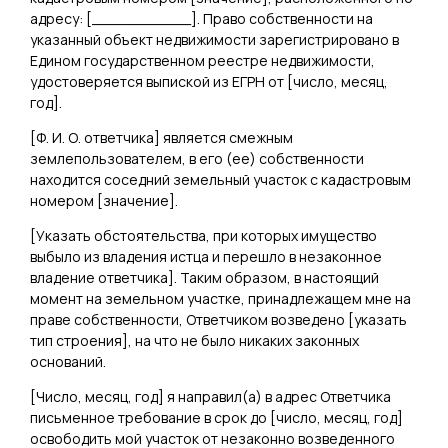
адресу: [
___________
]. Право собственности на
указанный объект недвижимости зарегистрировано в
Едином государственном реестре недвижимости,
удостоверяется выпиской из ЕГРН от [
число, месяц,
год
].
[
Ф. И. О. ответчика
] является смежным
землепользователем, в его (ее) собственности
находится соседний земельный участок с кадастровым
номером [
значение
].
[
Указать обстоятельства, при которых имущество
выбыло из владения истца и перешло в незаконное
владение ответчика
]. Таким образом, в настоящий
момент на земельном участке, принадлежащем мне на
праве собственности, Ответчиком возведено [
указать
тип строения
], на что не было никаких законных
оснований.
[
Число, месяц, год
] я направил(а) в адрес Ответчика
письменное требование в срок до [
число, месяц, год
]
освободить мой участок от незаконно возведенного