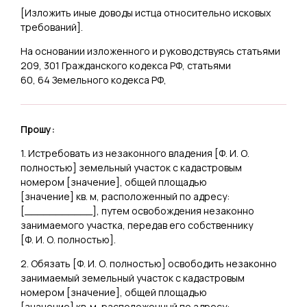
[
Изложить иные доводы истца относительно исковых
требований
].
На основании изложенного и руководствуясь статьями
209, 301 Гражданского кодекса РФ, статьями
60, 64 Земельного кодекса РФ,
Прошу:
1. Истребовать из незаконного владения [
Ф. И. О.
полностью
] земельный участок с кадастровым
номером [
значение
], общей площадью
[
значение
] кв. м, расположенный по адресу:
[
___________
], путем освобождения незаконно
занимаемого участка, передав его собственнику
[
Ф. И. О. полностью
].
2. Обязать [
Ф. И. О. полностью
] освободить незаконно
занимаемый земельный участок с кадастровым
номером [
значение
], общей площадью
[
значение
] кв. м, расположенный по адресу: