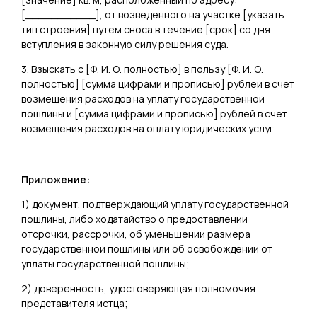
[
___________
], от возведенного на участке [
указать
тип строения
] путем сноса в течение [
срок
] со дня
вступления в законную силу решения суда.
3. Взыскать с [
Ф. И. О. полностью
] в пользу [
Ф. И. О.
полностью
] [
сумма цифрами и прописью
] рублей в счет
возмещения расходов на уплату государственной
пошлины и [
сумма цифрами и прописью
] рублей в счет
возмещения расходов на оплату юридических услуг.
Приложение:
1) документ, подтверждающий уплату государственной
пошлины, либо ходатайство о предоставлении
отсрочки, рассрочки, об уменьшении размера
государственной пошлины или об освобождении от
уплаты государственной пошлины;
2) доверенность, удостоверяющая полномочия
представителя истца;