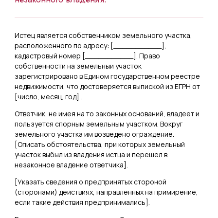
Истец является собственником земельного участка,
расположенного по адресу: [
___________
],
кадастровый номер [
___________
]. Право
собственности на земельный участок
зарегистрировано в Едином государственном реестре
недвижимости, что достоверяется выпиской из ЕГРН от
[
число, месяц, год
]..
Ответчик, не имея на то законных оснований, владеет и
пользуется спорным земельным участком. Вокруг
земельного участка им возведено ограждение.
[
Описать обстоятельства, при которых земельный
участок выбыл из владения истца и перешел в
незаконное владение ответчика
].
[
Указать
сведения о предпринятых стороной
(сторонами) действиях, направленных на примирение,
если такие действия предпринимались
].