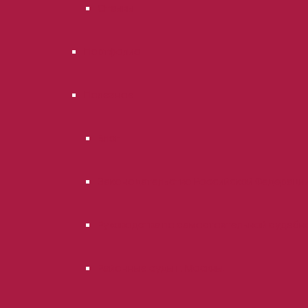
Отзывы
Портфолио
Полезное
Блог
Законодательство Российской Федераци
Руководства по самостоятельной судебн
Районные суды г. Москвы.