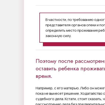
В частности, по требованию одног
представителя органов опеки и по
определить место проживания ребе
законную силу.
Поэтому после рассмотрени
оставить ребенка проживать
время.
Например, с его матерью. Либо он може
пока не вынесет решение. Ходатайство 
судебного дела. Кстати, стоит сказать,
рассмотрению дела без предварительног