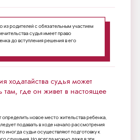
о из родителей с обязательным участием
печительства судья имеет право
нка до вступления решения в его
я ходатайства судья может
 там, где он живет в настоящее
т определить новое место жительства ребенка,
следует подавать в ходе начало рассмотрения
 что иногда судьи осуществляют подготовку к
о слушания. Но всегда можно даже в эти