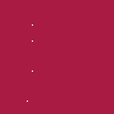
ООО «Правовед-Плюс»
Онлайн оплата услуг адвоката Опря В.Л.
Онлайн оплата услуг
Пилипенко В.В.
Онлайн оплата услуг
Гарбузов Д.С.
О компании