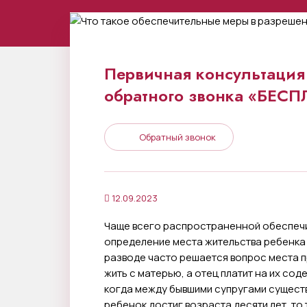
Первичная консультация 
обратного звонка «БЕС
Обратный звонок
12.09.2023
Чаще всего распространенной обеспечи
определение места жительства ребенка д
разводе часто решается вопрос места 
жить с матерью, а отец платит на их со
когда между бывшими супругами сущест
ребенок достиг возраста десяти лет, то 