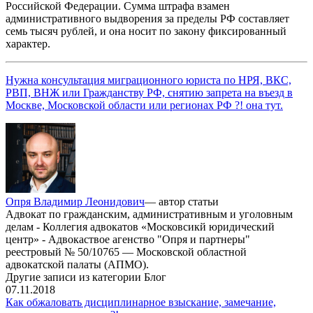
Российской Федерации. Сумма штрафа взамен
административного выдворения за пределы РФ составляет
семь тысяч рублей, и она носит по закону фиксированный
характер.
Нужна консультация миграционного юриста по НРЯ, ВКС,
РВП, ВНЖ или Гражданству РФ, снятию запрета на въезд в
Москве, Московской области или регионах РФ ?! она тут.
Опря Владимир Леонидович
— автор статьи
Адвокат по гражданским, административным и уголовным
делам - Коллегия адвокатов «Московсикй юридический
центр» - Адвокаствое агенство "Опря и партнеры"
реестровый № 50/10765 — Московской областной
адвокатской палаты (АПМО).
Другие записи из категории Блог
07.11.2018
Как обжаловать дисциплинарное взыскание, замечание,