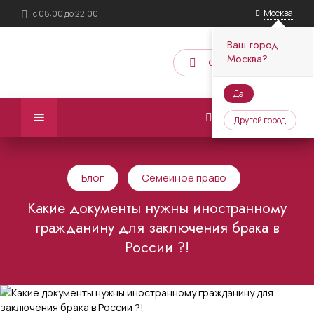
Москва
с 08:00 до 22:00
Ваш город
Москва?
Обратный звонок
Да
Другой город
Блог
Семейное право
Какие документы нужны иностранному
гражданину для заключения брака в
России ?!