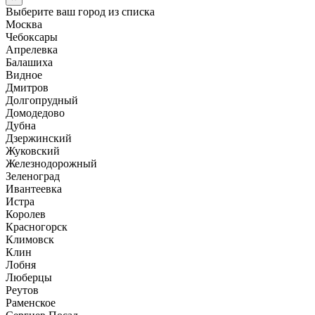
Выберите ваш город из списка
Москва
Чебоксары
Апрелевка
Балашиха
Видное
Дмитров
Долгопрудный
Домодедово
Дубна
Дзержинский
Жуковский
Железнодорожный
Зеленоград
Ивантеевка
Истра
Королев
Красногорск
Климовск
Клин
Лобня
Люберцы
Реутов
Раменское