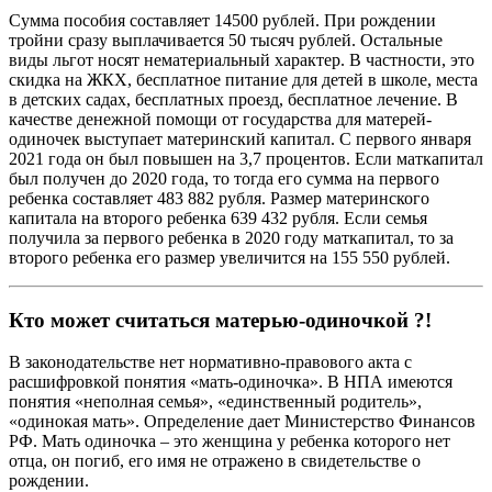
Сумма пособия составляет 14500 рублей. При рождении
тройни сразу выплачивается 50 тысяч рублей. Остальные
виды льгот носят нематериальный характер. В частности, это
скидка на ЖКХ, бесплатное питание для детей в школе, места
в детских садах, бесплатных проезд, бесплатное лечение. В
качестве денежной помощи от государства для матерей-
одиночек выступает материнский капитал. С первого января
2021 года он был повышен на 3,7 процентов. Если маткапитал
был получен до 2020 года, то тогда его сумма на первого
ребенка составляет 483 882 рубля. Размер материнского
капитала на второго ребенка 639 432 рубля. Если семья
получила за первого ребенка в 2020 году маткапитал, то за
второго ребенка его размер увеличится на 155 550 рублей.
Кто может считаться матерью-одиночкой ?!
В законодательстве нет нормативно-правового акта с
расшифровкой понятия «мать-одиночка». В НПА имеются
понятия «неполная семья», «единственный родитель»,
«одинокая мать». Определение дает Министерство Финансов
РФ. Мать одиночка – это женщина у ребенка которого нет
отца, он погиб, его имя не отражено в свидетельстве о
рождении.