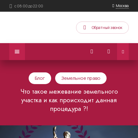
Москва
с 08:00 до 22:00
Обратный звонок
Блог
Земельное право
Что такое межевание земельного
участка и как происходит данная
процедура ?!