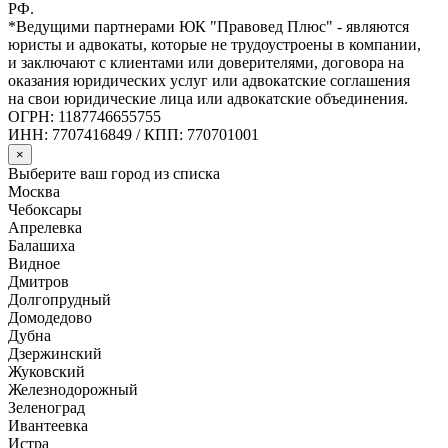
РФ.
*Ведущими партнерами ЮК "Правовед Плюс" - являются
юристы и адвокаты, которые не трудоустроены в компании,
и заключают с клиентами или доверителями, договора на
оказания юридических услуг или адвокатские соглашения
на свои юридические лица или адвокатские объединения.
ОГРН: 1187746655755
ИНН: 7707416849 / КПП: 770701001
×
Выберите ваш город из списка
Москва
Чебоксары
Апрелевка
Балашиха
Видное
Дмитров
Долгопрудный
Домодедово
Дубна
Дзержинский
Жуковский
Железнодорожный
Зеленоград
Ивантеевка
Истра