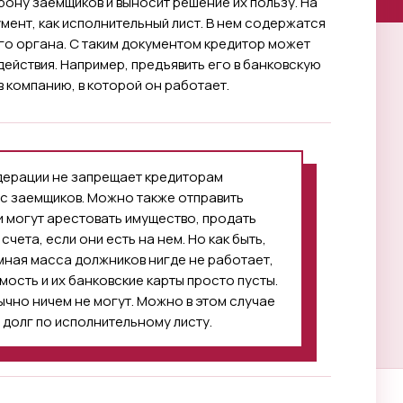
рону заемщиков и выносит решение их пользу. На
мент, как исполнительный лист. В нем содержатся
го органа. С таким документом кредитор может
йствия. Например, предъявить его в банковскую
 компанию, в которой он работает.
дерации не запрещает кредиторам
 с заемщиков. Можно также отправить
 могут арестовать имущество, продать
счета, если они есть на нем. Но как быть,
мная масса должников нигде не работает,
мость и их банковские карты просто пусты.
ычно ничем не могут. Можно в этом случае
 долг по исполнительному листу.