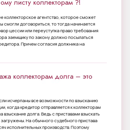
ому листу коллекторам ?!
ее коллекторское агентство, которое сможет
ны смогли договориться, то тогда начинается
вор цессии или переуступка право требования
вора заемщику по закону должно посылаться
кредитора. Причем согласия должника на
.
дажа коллекторам долга – это
если исчерпаны все возможности по взысканию
ии, когда кредитор отправляется к коллекторам
на взыскание долга. Ведь с приставами взыскать
о загружены. На обычного судебного пристава
сяч исполнительных производств. Поэтому