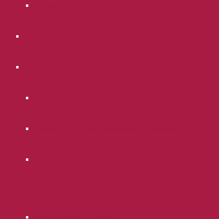
Отзывы
Портфолио
Полезное
Блог
Законодательство Российской Федерации
Руководства по самостоятельной судебной
защите
Районные суды г. Москвы.