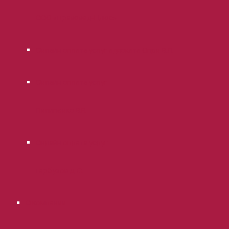
ООО «Правовед-Плюс»
Онлайн оплата услуг адвоката Опря В.Л.
Онлайн оплата услуг
Пилипенко В.В.
Онлайн оплата услуг
Гарбузов Д.С.
О компании