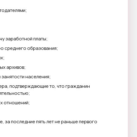
тодателями;
чу заработной платы;
бо среднего образования;
х;
ых архивов;
 занятости населения;
ра, подтверждающие то, что гражданин
ятельностью;
ых отношений;
, за последние пять лет не раньше первого