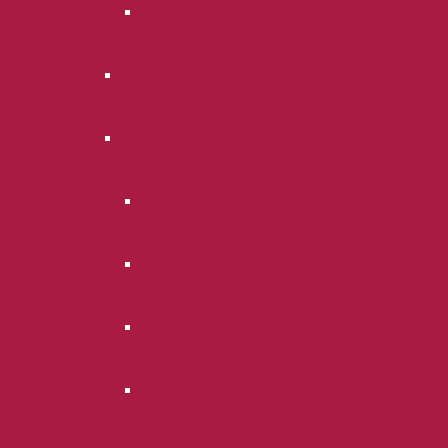
Отзывы
Портфолио
Полезное
Блог
Законодательство Российской Федераци
Руководства по самостоятельной судебн
Районные суды г. Москвы.