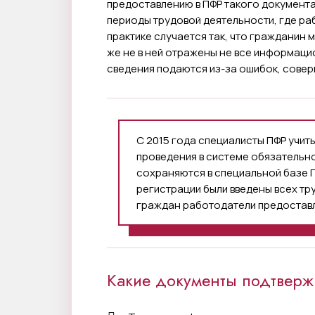
предоставлению в ПФР такого документа,
периоды трудовой деятельности, где раб
практике случается так, что гражданин 
же не в ней отражены не все информац
сведения подаются из-за ошибок, совер
С 2015 года специалисты ПФР учит
проведения в системе обязательн
сохраняются в специальной базе П
регистрации были введены всех тр
граждан работодатели предоставл
Какие документы подтвержд