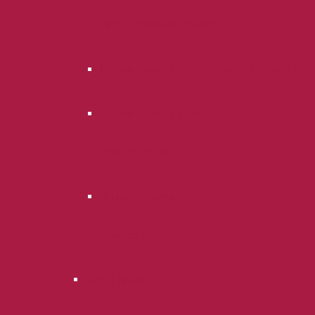
ООО «Правовед-Плюс»
Онлайн оплата услуг адвоката Опря В.Л.
Онлайн оплата услуг
Пилипенко В.В.
Онлайн оплата услуг
Гарбузов Д.С.
О компании