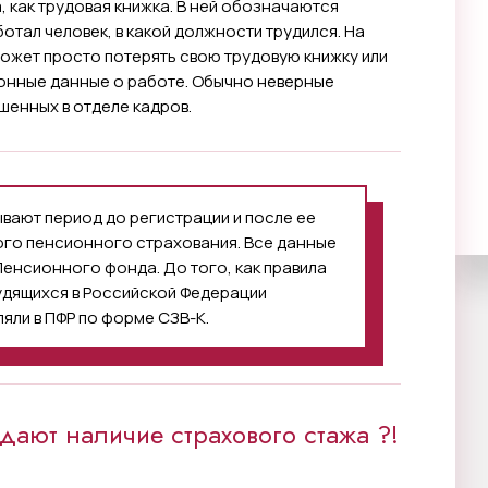
 как трудовая книжка. В ней обозначаются
отал человек, в какой должности трудился. На
может просто потерять свою трудовую книжку или
ионные данные о работе. Обычно неверные
шенных в отделе кадров.
ывают период до регистрации и после ее
ого пенсионного страхования. Все данные
енсионного фонда. До того, как правила
удящихся в Российской Федерации
яли в ПФР по форме СЗВ-К.
ают наличие страхового стажа ?!