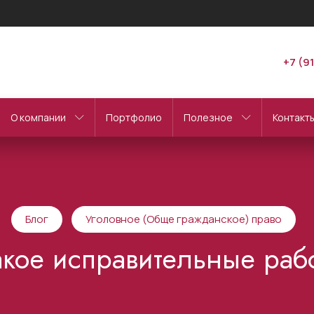
+7 (9
О компании
Портфолио
Полезное
Контакт
Блог
Уголовное (Обще гражданское) право
акое исправительные раб