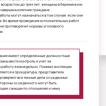
 возрастом до трех лет, женщины в беременном
есовершеннолетние граждане.
оты могут назначаться в том случае, если они
. Во время проведения исполнительных работ
о не противоречит нормам уголовного
и.
азания имеют определенные должностные
заны вести контроль и учет за
на работу еженедельно. Помимо инспекции
ляется и прокуратура, представители
проверяют все личные дела осужденных
 стороны осужденного могут быть
щие санкции по отношению к нему.