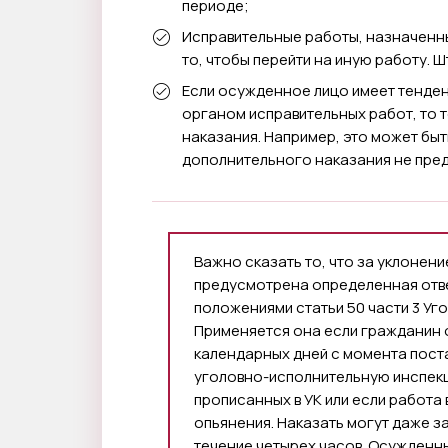
периоде;
Исправительные работы, назначенн
то, чтобы перейти на иную работу. 
Если осужденное лицо имеет тенде
органом исправительных работ, то 
наказания. Например, это может бы
дополнительного наказания не пре
Важно сказать то, что за уклонен
предусмотрена определенная отве
положениями статьи 50 части 3 Уг
Применяется она если гражданин о
календарных дней с момента поста
уголовно-исполнительную инспекц
прописанных в УК или если работа
опьянения. Наказать могут даже з
течение четырех часов. Осужден