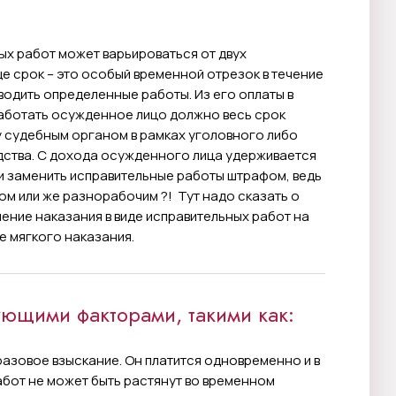
ых работ может варьироваться от двух
е срок – это особый временной отрезок в течение
одить определенные работы. Из его оплаты в
работать осужденное лицо должно весь срок
у судебным органом в рамках уголовного либо
ства. С дохода осужденного лица удерживается
ли заменить исправительные работы штрафом, ведь
ом или же разнорабочим ?! Тут надо сказать о
ение наказания в виде исправительных работ на
е мягкого наказания.
ующими факторами, такими как:
разовое взыскание. Он платится одновременно и в
абот не может быть растянут во временном