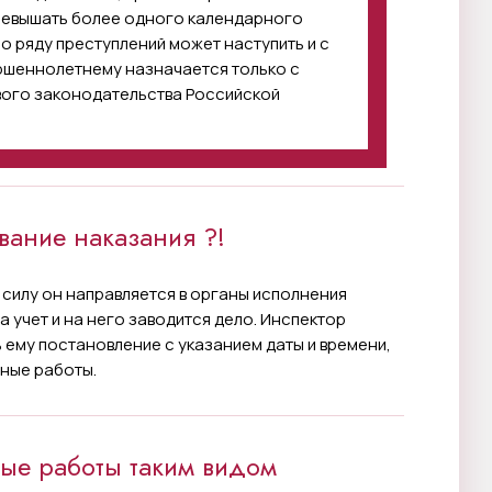
ревышать более одного календарного
о ряду преступлений может наступить и с
ершеннолетнему назначается только с
вого законодательства Российской
вание наказания ?!
 силу он направляется в органы исполнения
а учет и на него заводится дело. Инспектор
 ему постановление с указанием даты и времени,
ные работы.
ные работы таким видом