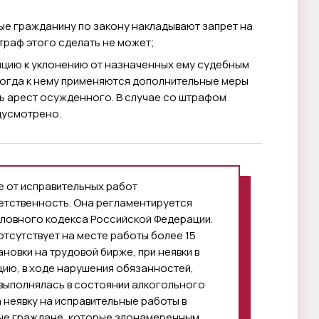
ые гражданину по закону накладывают запрет на
Штраф этого сделать не может;
нцию к уклонению от назначенных ему судебным
тогда к нему применяются дополнительные меры
ть арест осужденного. В случае со штрафом
дусмотрено.
ие от исправительных работ
тственность. Она регламентируется
оловного кодекса Российской Федерации.
тсутствует на месте работы более 15
новки на трудовой бирже, при неявки в
ию, в ходе нарушения обязанностей,
 выполнялась в состоянии алкогольного
а неявку на исправительные работы в
ные граждане, которые злонамеренным