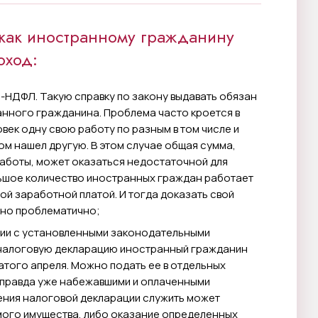
 как иностранному гражданину
оход:
-НДФЛ. Такую справку по закону выдавать обязан
нного гражданина. Проблема часто кроется в
овек одну свою работу по разным в том числе и
ом нашел другую. В этом случае общая сумма,
 работы, может оказаться недостаточной для
ьшое количество иностранных граждан работает
ой заработной платой. И тогда доказать свой
чно проблематично;
вии с установленными законодательными
налоговую декларацию иностранный гражданин
атого апреля. Можно подать ее в отдельных
, правда уже набежавшими и оплаченными
ения налоговой декларации служить может
мого имущества, либо оказание определенных