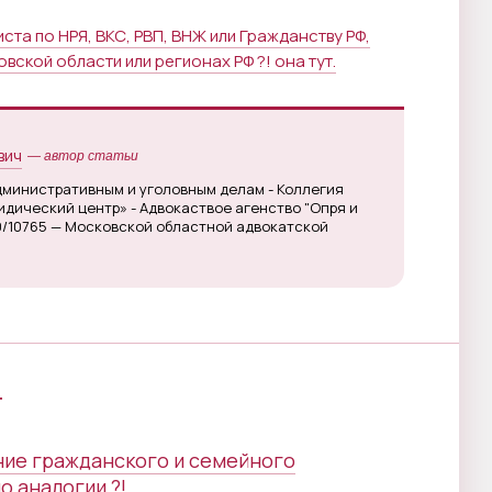
та по НРЯ, ВКС, РВП, ВНЖ или Гражданству РФ,
вской области или регионах РФ ?! она тут.
вич
— автор статьи
дминистративным и уголовным делам - Коллегия
дический центр» - Адвокаствое агенство "Опря и
0/10765 — Московской областной адвокатской
г
ние гражданского и семейного
о аналогии ?!