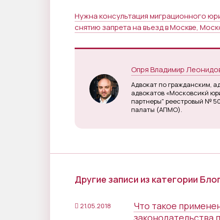
Нужна консультация миграционного юрис
снятию запрета на въезд в Москве, Моско
Опря Владимир Леонидо
Адвокат по гражданским, а
адвокатов «Московсикй юри
партнеры" реестровый № 5
палаты (АПМО).
Другие записи из категории Бло
Что такое примене
21.05.2018
законодательства п