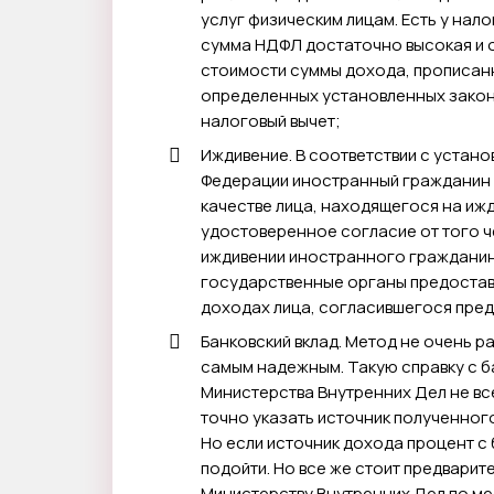
услуг физическим лицам. Есть у нало
сумма НДФЛ достаточно высокая и о
стоимости суммы дохода, прописанн
определенных установленных закон
налоговый вычет;
Иждивение. В соответствии с уста
Федерации иностранный гражданин 
качестве лица, находящегося на ижд
удостоверенное согласие от того ч
иждивении иностранного гражданина
государственные органы предоста
доходах лица, согласившегося пре
Банковский вклад. Метод не очень 
самым надежным. Такую справку с 
Министерства Внутренних Дел не вс
точно указать источник полученно
Но если источник дохода процент с 
подойти. Но все же стоит предвари
Министерству Внутренних Дел по мес