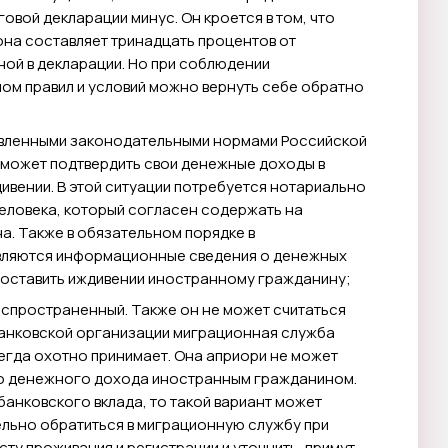
говой декларации минус. Он кроется в том, что
на составляет тринадцать процентов от
ой в декларации. Но при соблюдении
ом правил и условий можно вернуть себе обратно
новленными законодательными нормами Российской
может подтвердить свои денежные доходы в
ивении. В этой ситуации потребуется нотариально
еловека, который согласен содержать на
. Также в обязательном порядке в
вляются информационные сведения о денежных
доставить иждивении иностранному гражданину;
распространенный. Также он не может считаться
банковской организации миграционная служба
егда охотно принимает. Она априори не может
го денежного дохода иностранным гражданином.
банковского вклада, то такой вариант может
тельно обратиться в миграционную службу при
ту проживания и регистрации и уточнить, примут