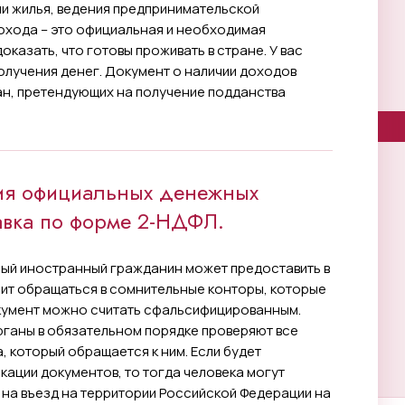
чи жилья, ведения предпринимательской
охода – это официальная и необходимая
казать, что готовы проживать в стране. У вас
получения денег. Документ о наличии доходов
ан, претендующих на получение подданства
ия официальных денежных
авка по форме 2-НДФЛ.
рый иностранный гражданин может предоставить в
оит обращаться в сомнительные конторы, которые
окумент можно считать сфальсифицированным.
рганы в обязательном порядке проверяют все
 который обращается к ним. Если будет
ации документов, то тогда человека могут
 на въезд на территории Российской Федерации на