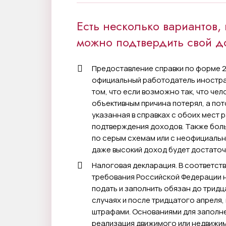
Есть несколько вариантов,
можно подтвердить свой д
Предоставление справки по форме 2
официальный работодатель иностра
том, что если возможно так, что чел
объективным причина потерял, а пот
указанная в справках с обоих мест
подтверждения доходов. Также бол
по серым схемам или с неофициальн
даже высокий доход будет достато
Налоговая декларация. В соответст
требования Российской Федерации 
подать и заполнить обязан до тридц
случаях и после тридцатого апреля
штрафами. Основаниями для заполн
реализация движимого или недвижи