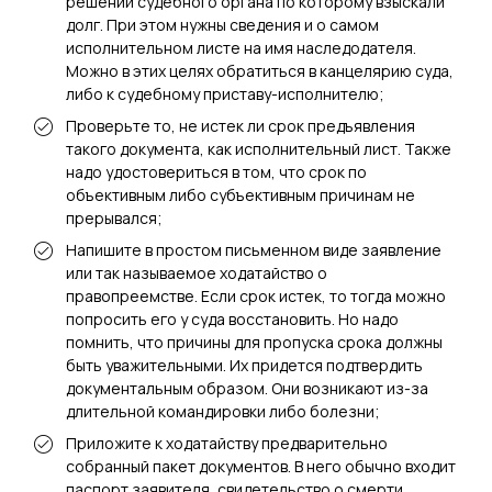
решении судебного органа по которому взыскали
долг. При этом нужны сведения и о самом
исполнительном листе на имя наследодателя.
Можно в этих целях обратиться в канцелярию суда,
либо к судебному приставу-исполнителю;
Проверьте то, не истек ли срок предъявления
такого документа, как исполнительный лист. Также
надо удостовериться в том, что срок по
объективным либо субъективным причинам не
прерывался;
Напишите в простом письменном виде заявление
или так называемое ходатайство о
правопреемстве. Если срок истек, то тогда можно
попросить его у суда восстановить. Но надо
помнить, что причины для пропуска срока должны
быть уважительными. Их придется подтвердить
документальным образом. Они возникают из-за
длительной командировки либо болезни;
Приложите к ходатайству предварительно
собранный пакет документов. В него обычно входит
паспорт заявителя, свидетельство о смерти