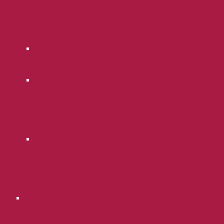
ООО «Правовед-Плюс»
Онлайн оплата услуг адвоката Опря В.Л.
Онлайн оплата услуг
Пилипенко В.В.
Онлайн оплата услуг
Гарбузов Д.С.
О компании