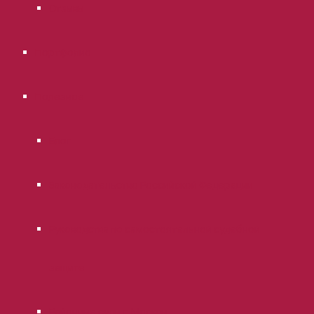
Отзывы
Портфолио
Полезное
Блог
Законодательство Российской Федерации
Руководства по самостоятельной судебной
защите
Районные суды г. Москвы.