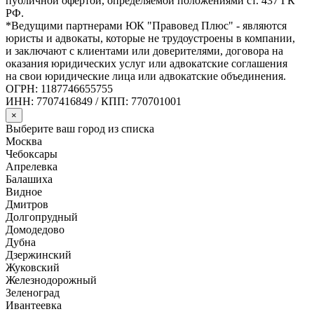
публичной офертой, определяемой положениями ст. 437 ГК
РФ.
*Ведущими партнерами ЮК "Правовед Плюс" - являются
юристы и адвокаты, которые не трудоустроены в компании,
и заключают с клиентами или доверителями, договора на
оказания юридических услуг или адвокатские соглашения
на свои юридические лица или адвокатские объединения.
ОГРН: 1187746655755
ИНН: 7707416849 / КПП: 770701001
×
Выберите ваш город из списка
Москва
Чебоксары
Апрелевка
Балашиха
Видное
Дмитров
Долгопрудный
Домодедово
Дубна
Дзержинский
Жуковский
Железнодорожный
Зеленоград
Ивантеевка