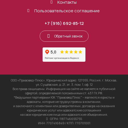
Контакты
Пользовательское соглашение
+7 (916) 692-85-12
Обратный звонок
ООО «Правовед-Плюс», Юридический адрес: 127055, Россия, г. Москва,
ул. Сущёвская, д. 21, эт. 3, пом. 1, оф. 12
Все права защищены. Информация на сайте не является публичной
офертой, определяемой положениями ст. 437 ГК РФ.
*Ведущими партнерами ЮК "Правовед Плюс" - являются юристы и
адвокаты, которые не трудоустроены в компании,
и заключают с клиентами или доверителями, договора на оказания
юридических услуг или адвокатские соглашения
на свои юридические лица или адвокатские объединения.
ОГРН: 1187746655755
ИНН: 7707416849 / КПП: 770701001