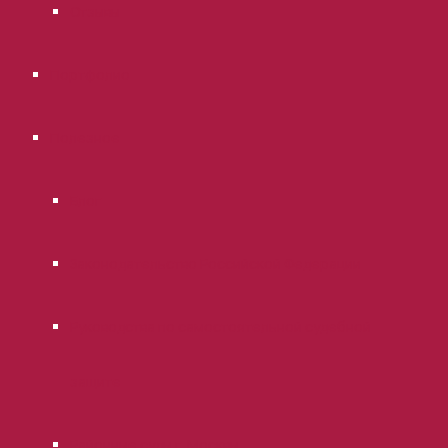
Отзывы
Портфолио
Полезное
Блог
Законодательство Российской Федерации
Руководства по самостоятельной судебной
защите
Районные суды г. Москвы.