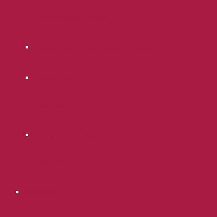
ООО «Правовед-Плюс»
Онлайн оплата услуг адвоката Опря В.Л.
Онлайн оплата услуг
Пилипенко В.В.
Онлайн оплата услуг
Гарбузов Д.С.
О компании