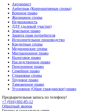
Автоюрист
Арбитраж (Корпоративные споры)
Военное право
Жилищное споры
Недвижимость
ДДУ (долевой участие)
Земельное право
Защита прав потребителя
Исполнительное производство
Кредитные споры
Медицинские споры
Миграционное право
Налоговое право
Наследственное право
Пенсионное право
Семейное право
Страховые споры
Трудовое право
Таможенное право
Уголовное (Обще гражданское) право
Предварительная запись по телефону!
+7 (916) 692-85-12
Обратный звонок
Группы в социальных сетях