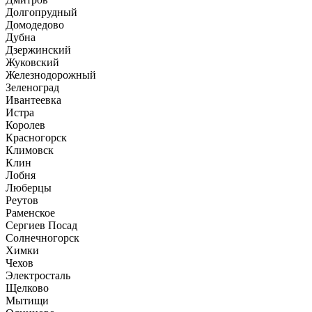
Долгопрудный
Домодедово
Дубна
Дзержинский
Жуковский
Железнодорожный
Зеленоград
Ивантеевка
Истра
Королев
Красногорск
Климовск
Клин
Лобня
Люберцы
Реутов
Раменское
Сергиев Посад
Солнечногорск
Химки
Чехов
Электросталь
Щелково
Мытищи