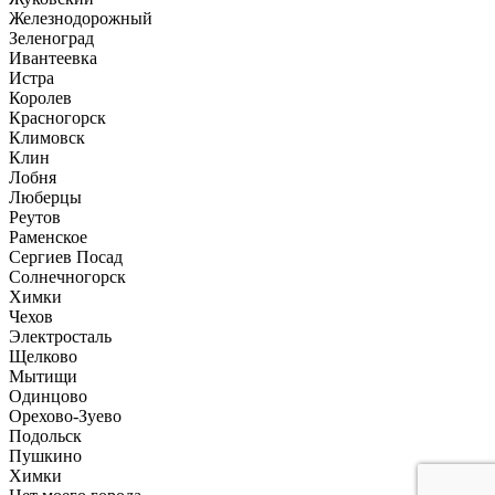
Железнодорожный
Зеленоград
Ивантеевка
Истра
Королев
Красногорск
Климовск
Клин
Лобня
Люберцы
Реутов
Раменское
Сергиев Посад
Солнечногорск
Химки
Чехов
Электросталь
Щелково
Мытищи
Одинцово
Орехово-Зуево
Подольск
Пушкино
Химки