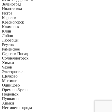
Зеленоград
Ивантеевка
Истра
Королев
Красногорск
Климовск
Клин
Лобня
Люберцы
Реутов
Раменское
Сергиев Посад
Солнечногорск
Химки
Чехов
Электросталь
Щелково
Мытищи
Одинцово
Орехово-Зуево
Подольск
Пушкино
Химки
Нет моего города