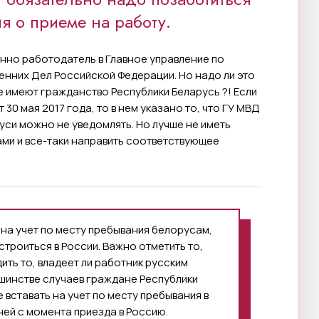
я о приеме на работу.
нно работодатель в Главное управление по
нних Дел Российской Федерации. Но надо ли это
е имеют гражданство Республики Беларусь ?! Если
30 мая 2017 года, то в нем указано то, что ГУ МВД
уси можно не уведомлять. Но лучше не иметь
ми и все-таки направить соответствующее
 на учет по месту пребывания белорусам,
троиться в России. Важно отметить то,
ть то, владеет ли работник русским
шинстве случаев граждане Республики
е вставать на учет по месту пребывания в
ей с момента приезда в Россию.