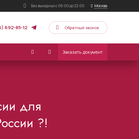
Без выходных
с 08:00 до 22:00
Москва
6) 692-85-12
Обратный звонок
Заказать документ
сии для
России ?!