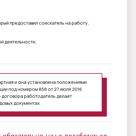
орый предоставил соискатель на работу;
ой деятельности;
ртная и она установлена положениями
ции под номером 858 от 27 июля 2016
о договора работодатель делает
довых документах.
обязательно надо позаботиться