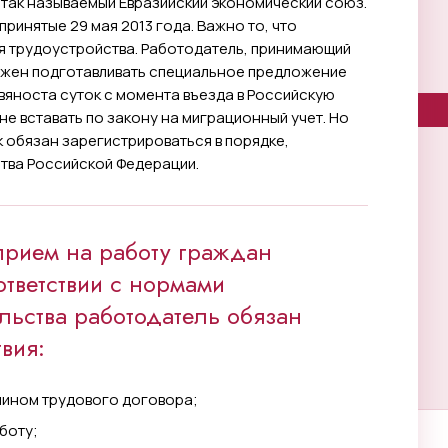
в так называемый Евразийский экономический союз.
ринятые 29 мая 2013 года. Важно то, что
я трудоустройства. Работодатель, принимающий
лжен подготавливать специальное предложение
евяноста суток с момента въезда в Российскую
е вставать по закону на миграционный учет. Но
ек обязан зарегистрироваться в порядке,
тва Российской Федерации.
прием на работу граждан
ответствии с нормами
льства работодатель обязан
вия:
ином трудового договора;
боту;